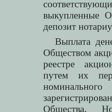
соответству
выкупленные О
депозит нотари
Выплата ден
Обществом акци
реестре акцио
путем их пер
номинальн
зарегистриро
Общества. Но