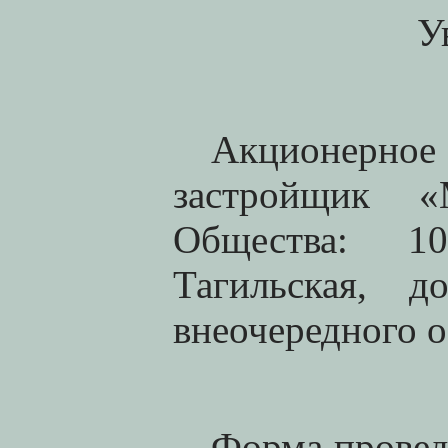
У
Акционерное
застройщик «
Общества: 1
Тагильская, 
внеочередного 
Форма провед