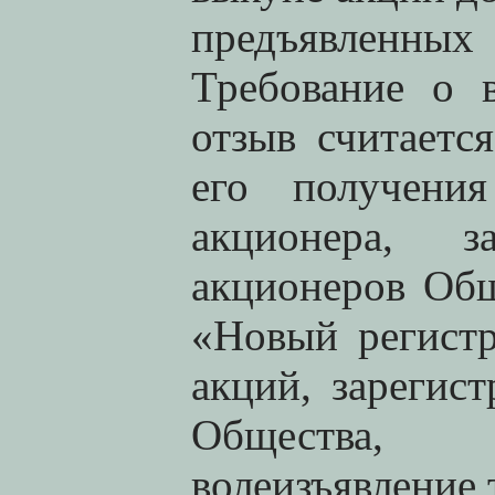
предъявленны
Требование о 
отзыв считаетс
его получени
акционера, з
акционеров Общ
«Новый регистр
акций, зарегис
Общества, 
волеизъявление 