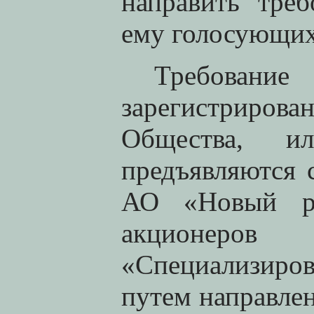
направить тре
ему голосующих
Требовани
зарегистриро
Общества, и
предъявляются 
АО «Новый ре
акционеров
«Специализиро
путем направлен