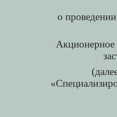
о проведении
Акционерное
за
(дале
«Специализир